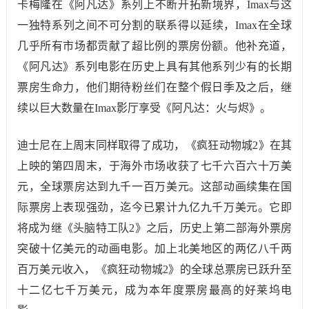
卡梅隆在《阿凡达》系列上不断开拓新境界，Imax与这
一独特系列之间不可分割的联系得以延续，Imax在全球
几乎所有市场都贡献了超比例的票房份额。他补充道，
《阿凡达》系列电影在历史上具有其他系列少有的长期
票房生命力，他们期待粉丝们在整个假日季及之后，继
续以巨大数量在Imax影厅享受《阿凡达：火与烬》。
迪士尼在上周末同样取得了成功，《疯狂动物城2》在其
上映的第四周末，于海外市场收获了七千六百六十万美
元，全球票房达到九千一百万美元。这部动画续集在国
际票房上表现强劲，迄今已累计九亿九千万美元。它即
将成为继《头脑特工队2》之后，历史上第二部海外票房
突破十亿美元的动画电影。加上北美地区的两亿八千两
百万美元收入，《疯狂动物城2》的全球总票房已跃升至
十二亿七千万美元，成为本年度票房最高的好莱坞电