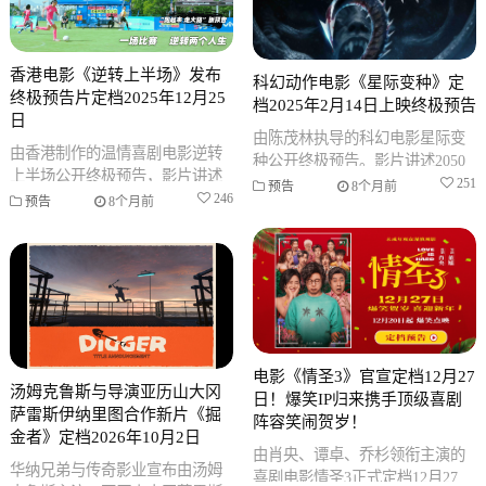
香港电影《逆转上半场》发布
科幻动作电影《星际变种》定
终极预告片定档2025年12月25
档2025年2月14日上映终极预告
日
由陈茂林执导的科幻电影星际变
由香港制作的温情喜剧电影逆转
种公开终极预告。影片讲述2050
上半场公开终极预告，影片讲述
年太空船捕获外星生物后引发的
251
预告
8个月前
破产精英希文与基层青少年组建
246
预告
8个月前
灾难，以及20年后人类在地球实
足球队逆袭的故事。该片定于
验
2025年
电影《情圣3》官宣定档12月27
汤姆克鲁斯与导演亚历山大冈
日！爆笑IP归来携手顶级喜剧
萨雷斯伊纳里图合作新片《掘
阵容笑闹贺岁！
金者》定档2026年10月2日
由肖央、谭卓、乔杉领衔主演的
华纳兄弟与传奇影业宣布由汤姆
喜剧电影情圣3正式定档12月27