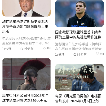
量与正
动作影星西尔维斯特史泰龙因
片酬争议退出电影巅峰战士重
启版
国家橄榄球联盟球星普卡纳库
阿为直播中的歧视性动作道歉
电影制片人尼尔H莫瑞兹与托比贾
菲起诉融资方火箭科学工业，指
洛杉矶公羊队外接手普卡纳库阿
称因对方拒绝担保片酬导致西尔
401
在与网红直播时做出涉嫌反犹太
快讯
8个月前
维斯特史泰龙退出电影《巅峰战
主义的动作，随后通过社交媒体
394
快讯
8个月前
士》重
正式道歉。国家橄榄球联盟与球
队均发表
高尔街分析公司预测2026年全
电影《月光里的男孩》定档预
球电影票房将达到350亿美元
告片发布 2026年1月6日上映