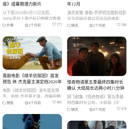
座》成暑期潜力新片
年12月
以下是2026年6月15日当周，
演员安雅·泰勒-乔伊将加盟新线影
IMDb平台上用户标记想看次数最
业与华纳兄弟公司出品的电影
多的影视作品榜单。该榜单反映
175
《指环王：猎捕咕噜》，在片中
186
片单
2个月前
快讯
2个月前
了过去一周内影迷的观影意向，
饰演一名精灵。该片由安迪·瑟金
斯执
喜剧电影《绵羊侦探团》首发
预告 休·杰克曼主演定档2026年
怪奇物语第五季最终四集时长
确认 大结局长达两小时八分钟
电影《绵羊侦探团》发布首支预
告，由休·杰克曼主演，改编自畅
网飞剧集《怪奇物语》第五季最
销小说，讲述绵羊侦探团调查牧
461
终四集时长公布，大结局《正
预告
8个月前
羊人离奇死亡案件的故事，定档
位》长达2小时8分钟。剧集将于
476
快讯
8个月前
202
圣诞日及跨年夜播出最后三集及
大结局。