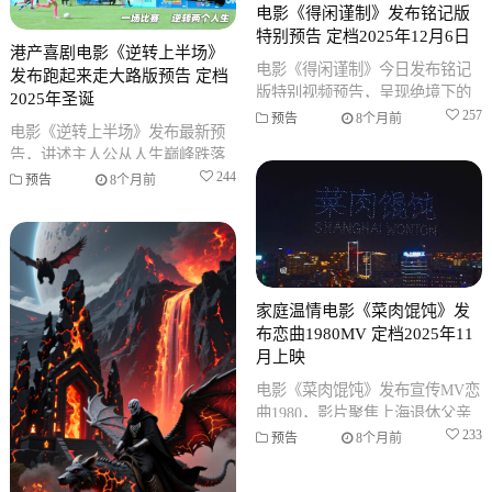
电影《得闲谨制》发布铭记版
特别预告 定档2025年12月6日
港产喜剧电影《逆转上半场》
电影《得闲谨制》今日发布铭记
发布跑起来走大路版预告 定档
版特别视频预告，呈现绝境下的
2025年圣诞
意志比拼。影片已正式定档，将
257
预告
8个月前
电影《逆转上半场》发布最新预
于2025年12月6日上映。
告，讲述主人公从人生巅峰跌落
后，与孩子们通过足球重拾希望
244
预告
8个月前
的故事。这部温情港产喜剧已定
档202
家庭温情电影《菜肉馄饨》发
布恋曲1980MV 定档2025年11
月上映
电影《菜肉馄饨》发布宣传MV恋
曲1980，影片聚焦上海退休父亲
为子相亲引发的温情故事，已定
233
预告
8个月前
档2025年11月15日上映。