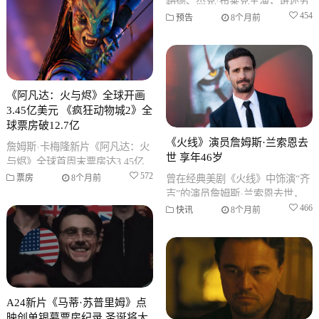
路德、杰克·布莱克主演，讲述穷
剧组为拍戏深入雨林遭遇真巨蟒
454
预告
8个月前
的荒诞故事，定档2025年12月
《阿凡达：火与烬》全球开画
3.45亿美元 《疯狂动物城2》全
球票房破12.7亿
《火线》演员詹姆斯·兰索恩去
詹姆斯·卡梅隆新片《阿凡达：火
世 享年46岁
与烬》全球首周末票房达3.45亿
美元，同时《疯狂动物城2》全球
572
曾在经典美剧《火线》中饰演“齐
票房
8个月前
累计票房突破12.7亿美元，
吉”的演员詹姆斯·兰索恩去世，
享年46岁，死因为自杀。他的演
466
快讯
8个月前
艺生涯还包括多部知名恐怖电
影。
A24新片《马蒂·苏普里姆》点
映创单银幕票房纪录 圣诞将大