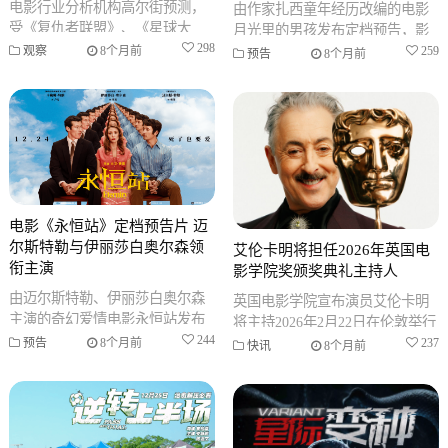
电影行业分析机构高尔街预测，
由作家扎西童年经历改编的电影
受《复仇者联盟》、《星球大
月光里的男孩发布定档预告，影
战》及诺兰新作《奥德赛》等大
298
片定于2026年1月6日公映。故事
259
观察
8个月前
预告
8个月前
片推动，2026年全球票房将比
围绕一个关于狗的秘密展开，讲
2025
述
电影《永恒站》定档预告片 迈
尔斯特勒与伊丽莎白奥尔森领
艾伦卡明将担任2026年英国电
衔主演
影学院奖颁奖典礼主持人
由迈尔斯特勒、伊丽莎白奥尔森
英国电影学院宣布演员艾伦卡明
主演的奇幻爱情电影永恒站发布
将主持2026年2月22日在伦敦举行
定档预告。影片讲述了一个关于
244
的第79届英国电影学院奖颁奖典
237
预告
8个月前
快讯
8个月前
死后中转站的荒诞故事，探讨婚
礼。艾伦卡明曾多次获得艾美
姻、记忆