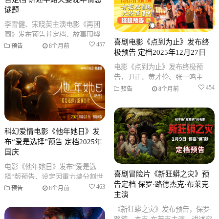
谜题
李雪健、宋晓英主演电影《再团
圆》发布预告并定档，故事围绕
喜剧电影《点到为止》发布终
老人希望与前后两任妻子合葬的
457
预告
8个月前
极预告 定档2025年12月27日
愿望展开，揭开尘封谜题，定于
2025
电影《点到为止》发布终极预
告，尹正、黄才伦、张一鸣主
演，改编自韩国电影《金馆长对
454
预告
8个月前
金馆长对金馆长》，定于2025年
12月2
科幻爱情电影《他年她日》发
布“爱是选择”预告 定档2025年
国庆
电影《他年她日》发布“爱是选
喜剧冒险片《新狂蟒之灾》预
择”版预告，设定因重力墙分割世
告定档 保罗·路德杰克·布莱克
界导致时间流速不同，讲述跨越
463
预告
8个月前
主演
时间相恋的故事，定档2025年10
《新狂蟒之灾》发布预告，保罗·