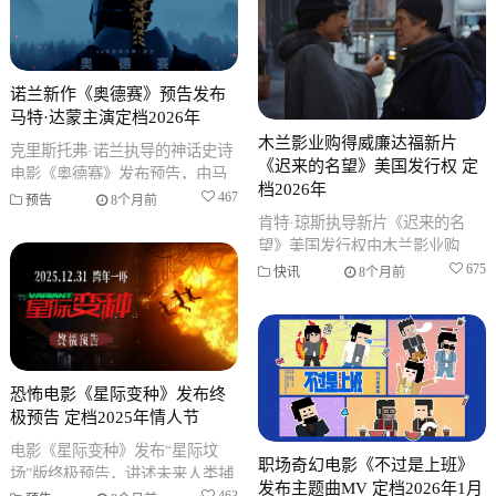
诺兰新作《奥德赛》预告发布
马特·达蒙主演定档2026年
木兰影业购得威廉达福新片
克里斯托弗·诺兰执导的神话史诗
《迟来的名望》美国发行权 定
电影《奥德赛》发布预告，由马
档2026年
特·达蒙饰演奥德修斯，采用全新
467
预告
8个月前
IMAX技术拍摄，定于2026年
肯特·琼斯执导新片《迟来的名
望》美国发行权由木兰影业购
得，影片由威廉·达福、格里塔·李
675
快讯
8个月前
主演，计划于2026年上映。
恐怖电影《星际变种》发布终
极预告 定档2025年情人节
电影《星际变种》发布“星际坟
职场奇幻电影《不过是上班》
场”版终极预告，讲述未来人类捕
发布主题曲MV 定档2026年1月