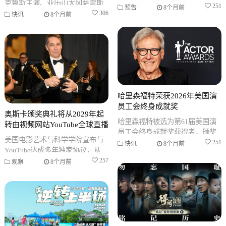
克鲁斯主演、亚历山大冈萨雷斯
日。影片讲述田绍基与邵美珍在
251
预告
8个月前
伊纳里图执导的新片定名为掘金
306
快讯
8个月前
婚姻危机中展开爱情三十六计的
者。影片定于2026年10月2日上映
爆笑
哈里森福特荣获2026年美国演
员工会终身成就奖
奥斯卡颁奖典礼将从2029年起
哈里森福特被选为第61届美国演
转由视频网站YouTube全球直播
员工会终身成就奖获得者，颁奖
美国电影艺术与科学学院宣布与
典礼将于2026年3月1日在洛杉矶
251
快讯
8个月前
YouTube达成多年独家协议，从
谢兰礼堂举行，表彰其在演艺事
2029年第101届颁奖典礼起，奥斯
257
观察
8个月前
卡将离开传统的美国广播