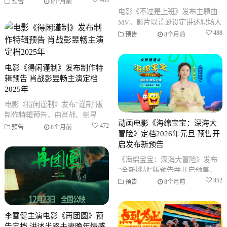
获外星生物引发灾难的故事，定
463
预告
8个月前
于2025年2月14日上映。
电影《不过是上班》发布主题曲
MV，影片以荒诞设定讲述职场人
陷入时间循环后寻找出路的故
488
预告
8个月前
事，定档2026年1月10日上映。
电影《得闲谨制》发布制作特
辑预告 肖战彭昱畅主演定档
2025年
电影《得闲谨制》发布“谨制”版
制作特辑预告，由肖战、彭昱
动画电影《海绵宝宝：深海大
畅、周依然主演，讲述平民在战
472
预告
8个月前
冒险》定档2026年元旦 预售开
乱中以智慧守护家园的故事，定
启发布新预告
档202
《海绵宝宝：深海大冒险》发布
“全新挑战”版预告并开启预售，
影片由沈月担任中国推广大使，
452
预告
8个月前
讲述海绵宝宝的深海冒险故事，
定于2
李雪健主演电影《再团圆》预
告定档 讲述半路夫妻晚年情感