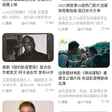
规模上映
2025颁奖季26部热门影片流媒
体观看指南 假日补片片单
A24公司惊悚片《马蒂·苏普里
姆》在纽约、洛杉矶六家影院点
本文汇总了26部可在流媒体平台
映，以87.5万美元收入创年度单
463
观看的2025年颁奖季热门影片，
票房
8个月前
银幕平均票房纪录，并创下A24
涵盖剧情、动画、纪录片、国际
403
片单
8个月前
电影等多个类别，助您假日期间
了
美剧《纽约卧底警探》联合创
作者凯文·阿卡迪去世 享年68岁
战争题材电影《得闲谨制》重
建戈止镇片段 肖战彭昱畅联袂
艾美奖提名制片人、编剧凯文·阿
出演
卡迪去世，享年68岁。他与迪克·
沃尔夫共同创作了开创性的警察
378
由孔笙执导，肖战、彭昱畅主演
快讯
8个月前
剧集《纽约卧底警探》。
的战争题材电影得闲谨制公开重
建戈止镇预告片段。影片讲述
391
预告
8个月前
1943年鄂西会战背景下，民间力