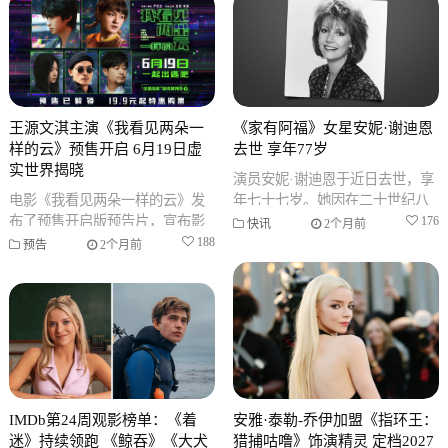
王源文淇主演《我看见两朵一
《家有阿福》女星安妮·谢迪恩
样的云》预售开启 6月19日虚
去世 享年77岁
实世界揭晓
演员安妮·谢迪恩于近日去世，享
电影《我看见两朵一样的云》发
年七十七岁。她因在二十世纪八
布了预售开启版预告片，宣布影
十年代末播出的情景喜剧《家有
176
快讯
2个月前
片预售全面启动。该片由王源与
阿福》中扮演母亲凯特·坦纳一角
188
预告
2个月前
文淇领衔主演，围绕虚实交织的
而广
科幻爱情
IMDb第24周观影榜单：《着
安雅·泰勒-乔伊加盟《指环王：
迷》持续领跑 《鲸吞》《大犬
猎捕咕噜》饰演精灵 定档2027