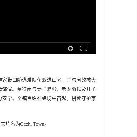
拖家带口随逃难队伍躲进山区，并与因故被大
畅饰演。莫得闲与妻子夏橙、老太爷以及儿子
份安宁。全镇百姓在绝境中奋起，拼死守护家
为Gezhi Town。