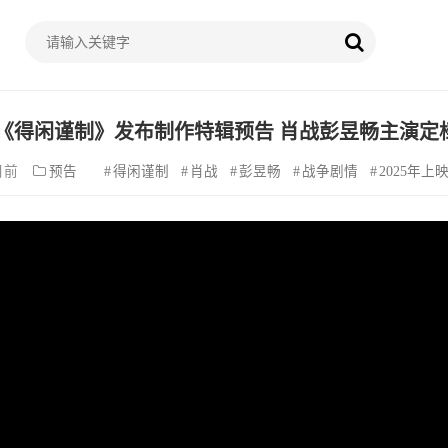
《得闲谨制》发布制作特辑预告 肖战彭昱畅主演定档2
月前
预告
得闲谨制
肖战
彭昱畅
战争剧情
2025年上