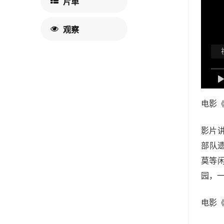
片单
观察
电影
影片
部队
莫等
园，
电影《