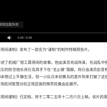
视频加载失败
0:00
/
0:00
《得闲谨制》发布了一款名为“谨制”的制作特辑预告片。
讲述了机械厂钳工莫得闲的故事。他由演员肖战饰演，在战乱中
遗忘的防空炮长肖衍及其手下在“戈止镇”落脚。肖衍由演员彭昱
闲本想过上平静生活，但一小队日本侦察兵的意外到来打破了这
一场民间智慧对抗正规武装的殊死较量由此展开。
得闲谨制》已定档，将于二零二五年十二月六日上映。该片的英文片名