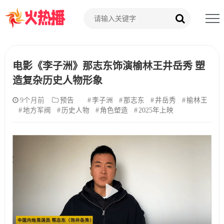
电影《李子洲》那志东饰演榆林王井岳秀 塑
造复杂历史人物形象
9个月前
预告
李子洲
那志东
井岳秀
榆林王
地方军阀
历史人物
角色塑造
2025年上映