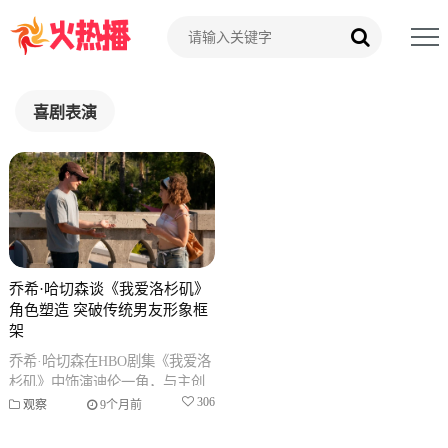
喜剧表演
乔希·哈切森谈《我爱洛杉矶》
角色塑造 突破传统男友形象框
架
乔希·哈切森在HBO剧集《我爱洛
杉矶》中饰演迪伦一角，与主创
团队共同突破传统男友角色的刻
306
观察
9个月前
板印象，为角色注入多层次特
质，展