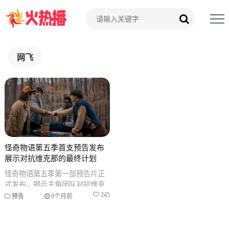
网飞
怪奇物语第五季首支预告发布
展示对抗维克那的最终计划
怪奇物语第五季第一部预告片正
式发布，揭示主角团队对抗维克
那的详细计划，包含大量动作场
245
预告
9个月前
面和新出现的成批恶魔怪物镜
头。