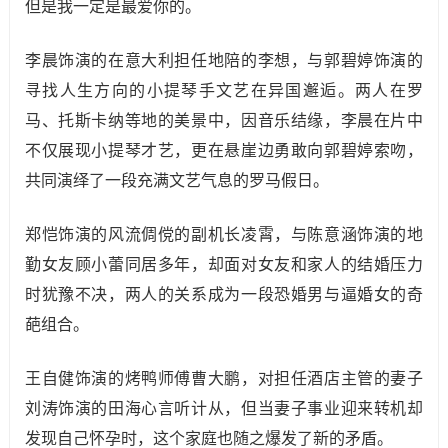
但是我一定是最爱你的。
李晨饰演的在意大利担任地陪的李想，与郭碧婷饰演的
寻找人生方向的小提琴手文艺在异国邂逅。两人在罗
马、托斯卡纳等地的美景中，因音乐结缘，李晨在片中
不仅展现小提琴才艺，更在悬崖边勇敢向郭碧婷索吻，
共同演绎了一段充满文艺气息的罗马假日。
郑恺饰演的风流倜傥的副机长凌霄，与陈意涵饰演的地
勤女友顾小蕾同居多年，却面对女友和家人的结婚压力
时犹豫不决，两人的关系成为一段恐婚男与逼婚女的奇
葩组合。
王自健饰演的烤鸭师傅曹大鹏，对担任酒店主管的妻子
刘涛饰演的田海心言听计从，但当妻子事业迎来转机却
发现自己怀孕时，这个家庭也随之爆发了新的矛盾。