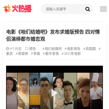
电影《咱们结婚吧》发布求婚版预告 四对情
侣演绎都市婚恋观
9个月前
预告
咱们结婚吧
电影预告
高圆圆
姜武
郭碧婷
李晨
都市爱情
2015年电影