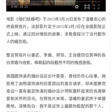
0:00
/
01:22
电影《咱们结婚吧》于2015年3月20日发布了温暖走心的
终极预告片。这部影片定于2015年4月2日在全国影院正
式上映，通过四对情侣的故事，多角度探讨了当代都市
人的婚恋观。
整支预告片以姜武、李晨、郑恺、王自健四位男神的告
白求婚为线索，串联起四段截然不同的情感旅程。
高圆圆饰演的婚纱店店长叶雯雯，曾经历伤心往事，她
拒绝了由明道饰演的旧爱提出的复合请求，却未能察觉
身边一直有姜武饰演的婚纱设计师陈震轩投来的充满挚
爱和关怀的目光。在预告片末尾，温暖的姜武终于单膝
跪地，深情告白：我不是这世上最跟你般配的那个人，