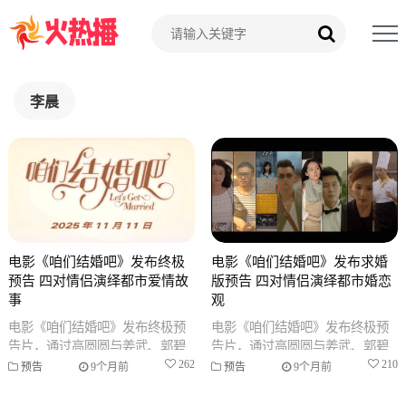
李晨
电影《咱们结婚吧》发布终极
电影《咱们结婚吧》发布求婚
预告 四对情侣演绎都市爱情故
版预告 四对情侣演绎都市婚恋
事
观
电影《咱们结婚吧》发布终极预
电影《咱们结婚吧》发布终极预
告片，通过高圆圆与姜武、郭碧
告片，通过高圆圆与姜武、郭碧
婷与李晨、陈意涵与郑恺、刘涛
婷与李晨、陈意涵与郑恺、刘涛
262
210
预告
9个月前
预告
9个月前
与王自健四对情侣的故事，展现
与王自健四对情侣的故事，展现
当代都市
当代都市